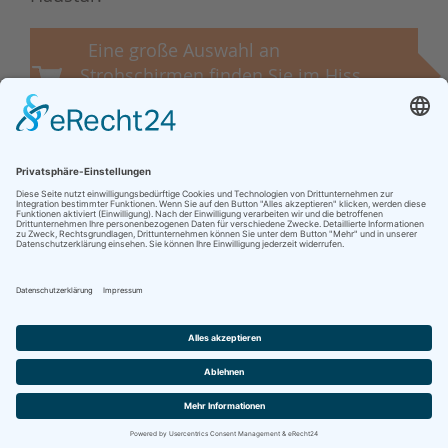
Eine große Auswahl an
Strohschirmen finden Sie im Hiss
Reet Shop
+49 (0)45 31 - 80 99 20
info@hiss-reet.de
Impressum
Datenschutz
Strohschirm Reparatur